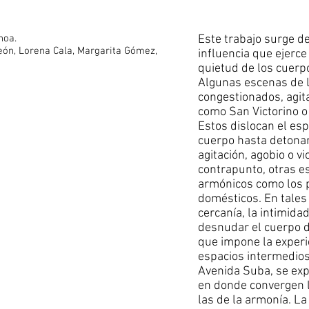
hoa.
Este trabajo surge de
León, Lorena Cala, Margarita Gómez,
influencia que ejerce
quietud de los cuerpo
Algunas escenas de l
congestionados, agit
como San Victorino o
Estos dislocan el esp
cuerpo hasta detonar
agitación, agobio o v
contrapunto, otras e
armónicos como los p
domésticos. En tales 
cercanía, la intimidad
desnudar el cuerpo d
que impone la experie
espacios intermedios
Avenida Suba, se ex
en donde convergen l
las de la armonía. L