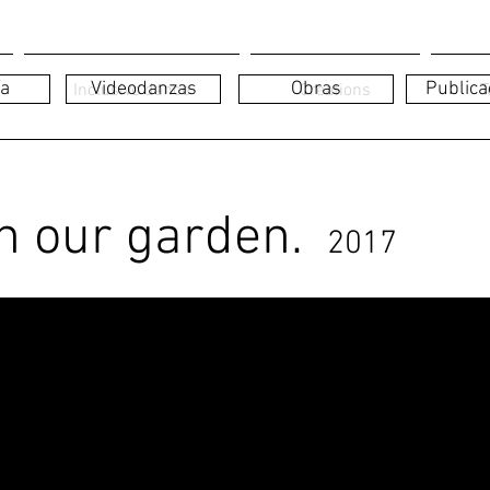
ía
Videodanzas
Obras
Publica
Inclusive dance
Creations
T
in our garden.
2017