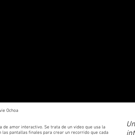
svie Ochoa
Un
 de amor interactivo. Se trata de un video que usa la
in
 las pantallas finales para crear un recorrido que cada