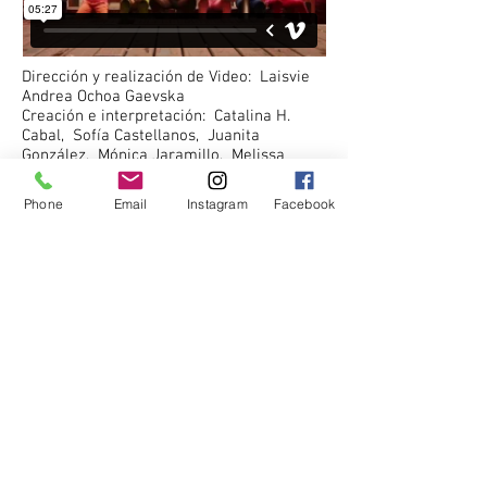
Dirección y realización de Video: Laisvie
Andrea Ochoa Gaevska
Creación e interpretación: Catalina H.
Cabal, Sofía Castellanos, Juanita
González, Mónica Jaramillo, Melissa
Martínez, Ana María Orjuela, Carlos Mejía
y Silvia Riveros.
Phone
Email
Instagram
Facebook
Musica: "Killing" The apples"Corfu" Emir
Kusturica & the No Smoking Orchestra
Agradecimientos: Diana Merlano
margarita tascón
Lugar de realización: Bogotá, Colombia
2013
Trabajo realizado por el Grupo de
Danza Contemporánea de la
Facultad de Ciencias Sociales de la
Pontificia Universidad Javeriana con
apoyo del Centro de Gestión Cultural
Una caja de colores toma