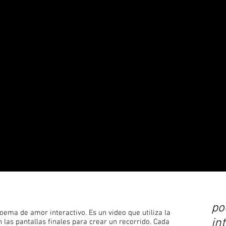
po
oema de amor interactivo. Es un video que utiliza la
in
 las pantallas finales para crear un recorrido. Cada